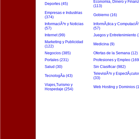
Economia, Dinero y Finan
Deportes (45)
(113)
Empresas e Industrias
Gobierno (16)
(374)
InformaciÃ³n y Noticias
InformÃ¡tica y ComputaciÃ
(57)
(57)
Internet (99)
Juegos y Entretenimiento (
Marketing y Publicidad
Medicina (9)
(122)
Negocios (385)
Ofertas de la Semana (12)
Portales (231)
Profesiones y Empleo (169
Salud (30)
Sin Clasificar (982)
TelevisiÃ³n y EspectÃ¡culo
TecnologÃ­a (43)
(33)
Viajes,Turismo y
Web Hosting y Dominios (
Hospedaje (254)