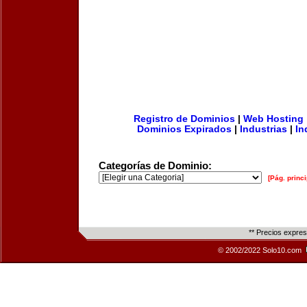
Registro de Dominios
|
Web Hosting
Dominios Expirados
|
Industrias
|
In
Categorías de Dominio:
[Pág. princi
** Precios expre
© 2002/2022 Solo10.com