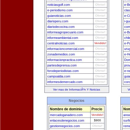
noticiasgolf.com
Ofertar!
e-Br
e-periodismo.com
Ofertar!
cla
guianoticias.com
Ofertar!
e-C
diarioperu.com
Ofertar!
i-g
diariodecocina.com
Ofertar!
com
informeagropecuario.com
Ofertar!
e-B
informeambiental.com
Ofertar!
chi
centralnoticias.com
Vendido!
e-P
informacioncomercial.com
Ofertar!
uru
zonademedios.com
Ofertar!
e-H
informacionpractica.com
Ofertar!
Dom
partesdeprensa.com
Ofertar!
pro
forodeperiodistas.com
Ofertar!
e-n
campoaldia.com
Ofertar!
gui
informesdemercado.com
Ofertar!
cor
Ver mas de InformaciÃ³n Y Noticias
V
Negocios
Nombre de dominio
Precio
Nom
mercadoganadero.com
Vendido!
area
enlacesdenegocios.com
$900
surf
gestionnegocios.com
Ofertar!
reme