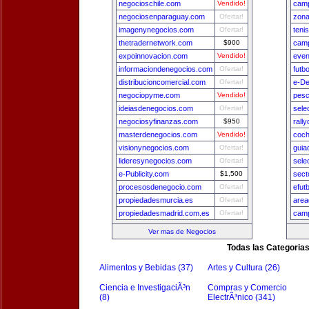
negocioschile.com
Vendido!
camp
negociosenparaguay.com
Ofertar!
zon
imagenynegocios.com
Ofertar!
teni
thetradernetwork.com
$900
camp
expoinnovacion.com
Vendido!
even
informaciondenegocios.com
Ofertar!
futb
distribucioncomercial.com
Ofertar!
e-De
negociopyme.com
Vendido!
pesc
ideiasdenegocios.com
Ofertar!
sele
negociosyfinanzas.com
$950
rall
masterdenegocios.com
Vendido!
coch
visionynegocios.com
Ofertar!
guia
lideresynegocios.com
Ofertar!
sele
e-Publicity.com
$1,500
sect
procesosdenegocio.com
Ofertar!
efut
propiedadesmurcia.es
Ofertar!
area
propiedadesmadrid.com.es
Ofertar!
camp
Ver mas de Negocios
Todas las Categoria
Alimentos y Bebidas (37)
Artes y Cultura (26)
Ciencia e InvestigaciÃ³n
Compras y Comercio
(8)
ElectrÃ³nico (341)