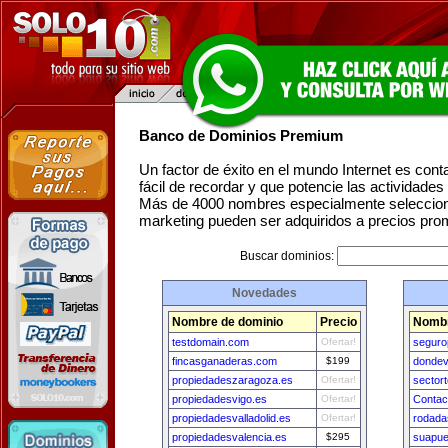
Banco de Dominios Premium
Un factor de éxito en el mundo Internet es con
fácil de recordar y que potencie las actividade
Más de 4000 nombres especialmente seleccion
marketing pueden ser adquiridos a precios pro
Buscar dominios:
Novedades
Nombre de dominio
Precio
Nombr
testdomain.com
Ofertar!
seguro
fincasganaderas.com
$199
dondev
propiedadeszaragoza.es
Ofertar!
sector
propiedadesvigo.es
Ofertar!
Contac
propiedadesvalladolid.es
Ofertar!
rodada
propiedadesvalencia.es
$295
suapue