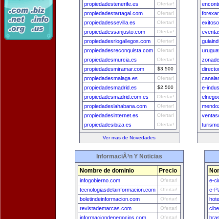
propiedadestenerife.es
Ofertar!
encont
propiedadestartagal.com
Ofertar!
forexa
propiedadessevilla.es
Ofertar!
exitoso
propiedadessanjusto.com
Ofertar!
eventa
propiedadesriogallegos.com
Ofertar!
guiaind
propiedadesreconquista.com
Ofertar!
urugua
propiedadesmurcia.es
Ofertar!
zonade
propiedadesmiramar.com
$3,500
direct
propiedadesmalaga.es
Ofertar!
canala
propiedadesmadrid.es
$2,500
e-indus
propiedadesmadrid.com.es
Ofertar!
elnegoc
propiedadeslahabana.com
Ofertar!
mendoz
propiedadesinternet.es
Ofertar!
venta
propiedadesibiza.es
Ofertar!
turism
Ver mas de Novedades
InformaciÃ³n Y Noticias
Nombre de dominio
Precio
Nom
infogobierno.com
Ofertar!
e-c
tecnologiasdelainformacion.com
Ofertar!
e-P
boletindeinformacion.com
Ofertar!
hot
revistademarcas.com
Ofertar!
cib
informaciondenegocios.com
Ofertar!
bra