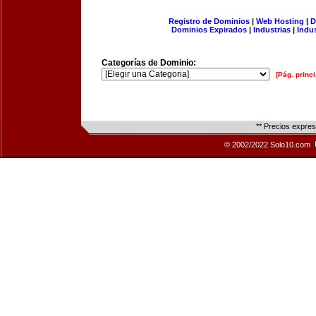
Registro de Dominios
|
Web Hosting
|
D
Dominios Expirados
|
Industrias
|
Indu
Categorías de Dominio:
[Pág. princi
** Precios expre
© 2002/2022 Solo10.com