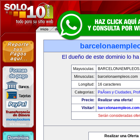
barcelonaemple
El dueño de este dominio lo ha
Mayusculas:
BARCELONAEMPLEOS
Minusculas:
barcelonaempleos.com
Longitud:
16 caracteres
Categorias:
PaÃ­ses y Ciudades
,
Pro
Precio:
Realizar una oferta!
Visitar!
barcelonaempleos.com
Serán consideradas ofer
Realizar una Oferta