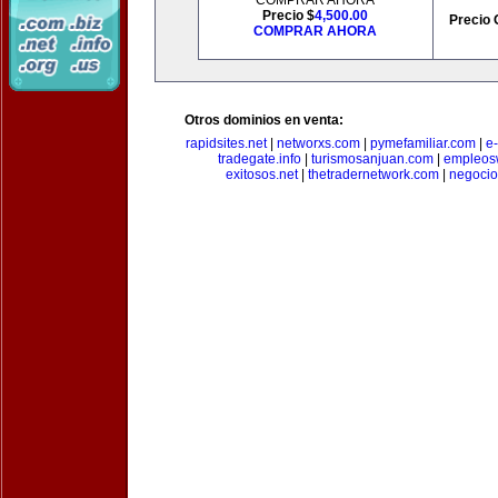
COMPRAR AHORA
Precio $
4,500.00
Precio 
COMPRAR AHORA
Otros dominios en venta:
rapidsites.net
|
networxs.com
|
pymefamiliar.com
|
e
tradegate.info
|
turismosanjuan.com
|
empleos
exitosos.net
|
thetradernetwork.com
|
negocio