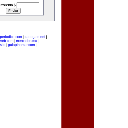
Ofrecido $
-periodico.com
|
tradegate.net
|
web.com
|
mercados.mx
|
s.io
|
guiapinamar.com
|