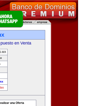
mx
 puesto en Venta
S.MX
mx
s
mx
tas
ealizar una Oferta