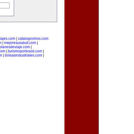
iajes.com
|
catalogovinos.com
m
|
mejoresusalud.com
|
planesdeviaje.com
|
.com
|
turismoporbrasil.com
|
om
|
bolsasindustriales.com
|