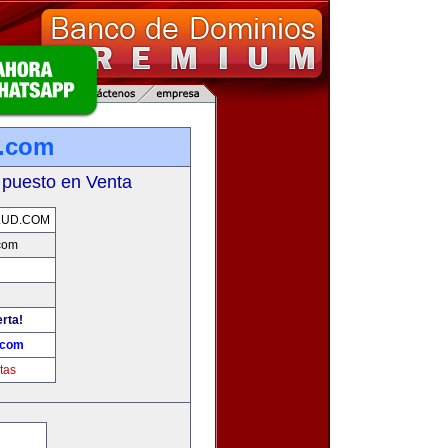
d.com
 puesto en Venta
LUD.COM
com
erta!
.com
tas