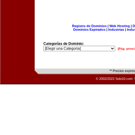
Registro de Dominios
|
Web Hosting
|
D
Dominios Expirados
|
Industrias
|
Indu
Categorías de Dominio:
[Pág. princi
** Precios expre
© 2002/2022 Solo10.com