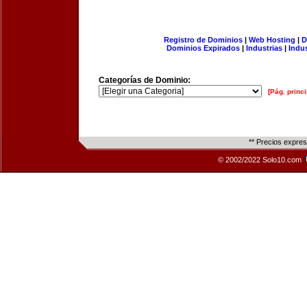
Registro de Dominios
|
Web Hosting
|
D
Dominios Expirados
|
Industrias
|
Indu
Categorías de Dominio:
[Pág. princi
** Precios expre
© 2002/2022 Solo10.com