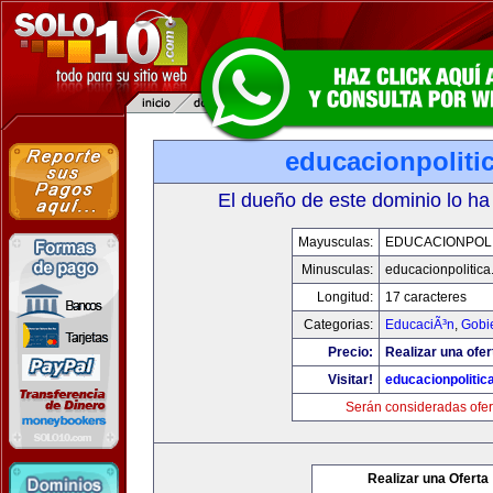
educacionpoliti
El dueño de este dominio lo ha
Mayusculas:
EDUCACIONPOLI
Minusculas:
educacionpolitic
Longitud:
17 caracteres
Categorias:
EducaciÃ³n
,
Gobi
Precio:
Realizar una ofer
Visitar!
educacionpolitic
Serán consideradas ofer
Realizar una Oferta