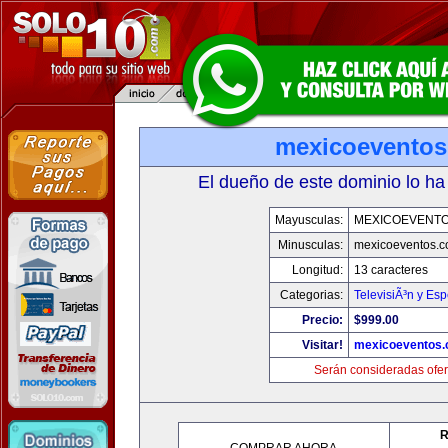
mexicoevento
El dueño de este dominio lo ha
Mayusculas:
MEXICOEVENT
Minusculas:
mexicoeventos.
Longitud:
13 caracteres
Categorias:
TelevisiÃ³n y Esp
Precio:
$999.00
Visitar!
mexicoeventos
Serán consideradas ofer
R