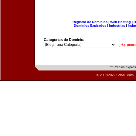
Registro de Dominios
|
Web Hosting
|
D
Dominios Expirados
|
Industrias
|
Indu
Categorías de Dominio:
[Pág. princi
** Precios expre
© 2002/2022 Solo10.com