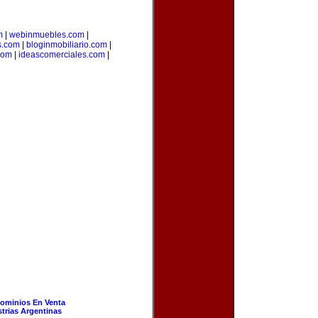
m
|
webinmuebles.com
|
s.com
|
bloginmobiliario.com
|
.com
|
ideascomerciales.com
|
ominios En Venta
strias Argentinas