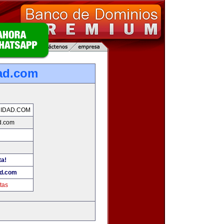
ad.com
IDAD.COM
d.com
ta!
ad.com
tas