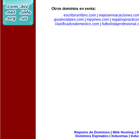
Otros dominios en venta:
escribirunlibro.com
|
viajesenvacaciones.co
guiahostales.com
|
mpymes.com
|
regalospractico
clasificadosdemexico.com
|
futbolistaprofesional
Registro de Dominios
|
Web Hosting
|
D
Dominios Expirados
|
Industrias
|
Indu