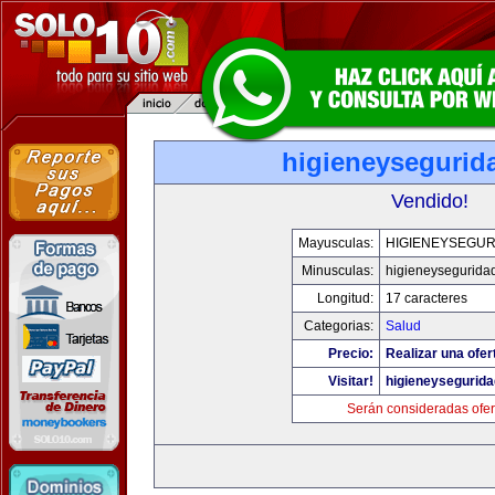
higieneysegurid
Vendido!
Mayusculas:
HIGIENEYSEGUR
Minusculas:
higieneysegurida
Longitud:
17 caracteres
Categorias:
Salud
Precio:
Realizar una ofer
Visitar!
higieneysegurid
Serán consideradas ofer