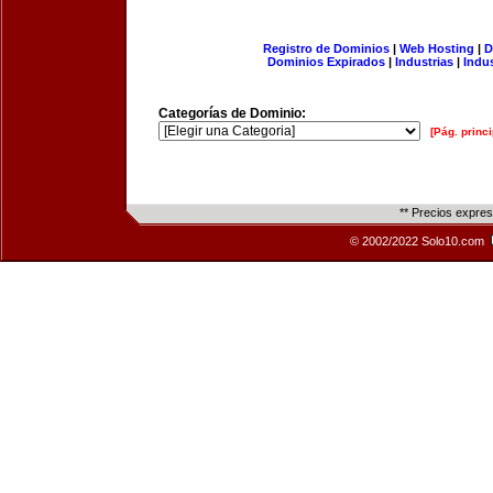
Registro de Dominios
|
Web Hosting
|
D
Dominios Expirados
|
Industrias
|
Indu
Categorías de Dominio:
[Pág. princi
** Precios expre
© 2002/2022 Solo10.com