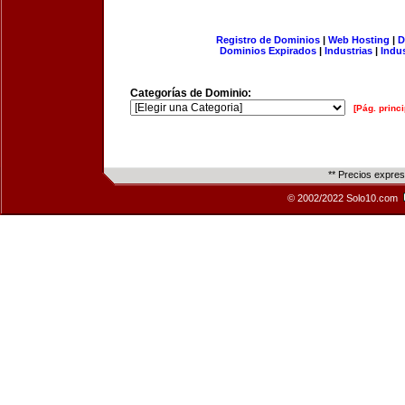
Registro de Dominios
|
Web Hosting
|
D
Dominios Expirados
|
Industrias
|
Indu
Categorías de Dominio:
[Pág. princi
** Precios expre
© 2002/2022 Solo10.com